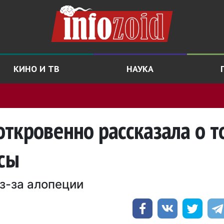
КИНО И ТВ
НАУКА
ткровенно рассказала о т
осы
з-за алопеции