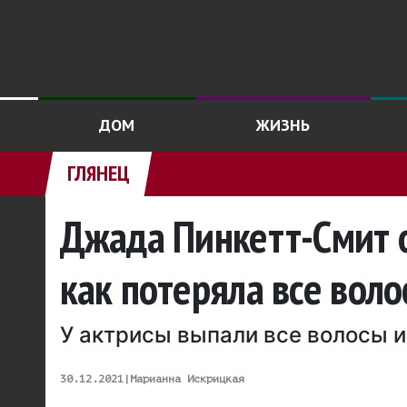
ДОМ
ЖИЗНЬ
ГЛЯНЕЦ
Джада Пинкетт-Смит о
как потеряла все вол
У актрисы выпали все волосы и
30.12.2021
|
Марианна Искрицкая