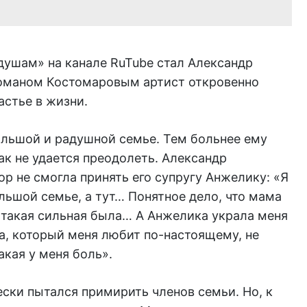
душам» на канале RuTube стал Александр
Романом Костомаровым артист откровенно
астье в жизни.
ольшой и радушной семье. Тем больнее ему
ак не удается преодолеть. Александр
пор не смогла принять его супругу Анжелику: «Я
льшой семье, а тут… Понятное дело, что мама
 такая сильная была… А Анжелика украла меня
ка, который меня любит по-настоящему, не
акая у меня боль».
ески пытался примирить членов семьи. Но, к