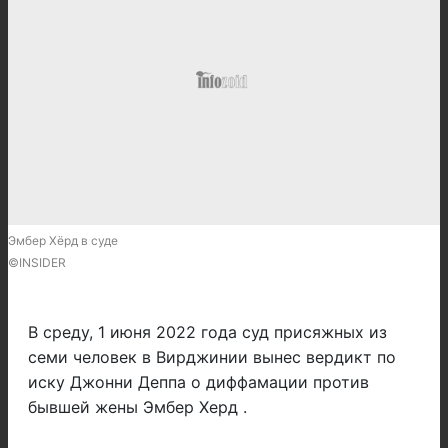
Эмбер Хёрд в суде
©INSIDER
В среду, 1 июня 2022 года суд присяжных из
семи человек в Вирджинии вынес вердикт по
иску Джонни Деппа о диффамации против
бывшей жены Эмбер Херд .