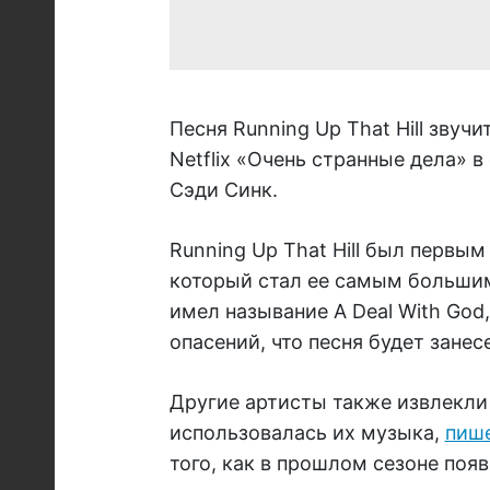
Песня Running Up That Hill зву
Netflix «Очень странные дела» 
Сэди Синк.
Running Up That Hill был первым
который стал ее самым большим
имел называние A Deal With God
опасений, что песня будет занес
Другие артисты также извлекли 
использовалась их музыка,
пиш
того, как в прошлом сезоне по