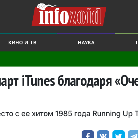
КИНО И ТВ
НАУКА
чарт iTunes благодаря «Оч
то с ее хитом 1985 года Running Up 