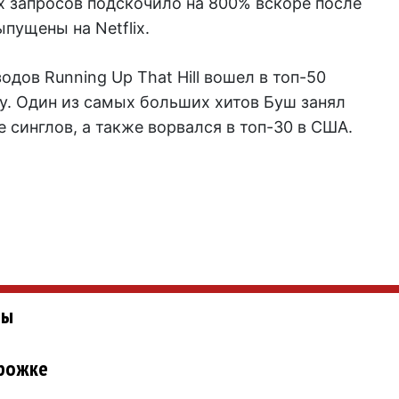
х запросов подскочило на 800% вскоре после
пущены на Netflix.
дов Running Up That Hill вошел в топ-50
y. Один из самых больших хитов Буш занял
 синглов, а также ворвался в топ-30 в США.
ты
орожке