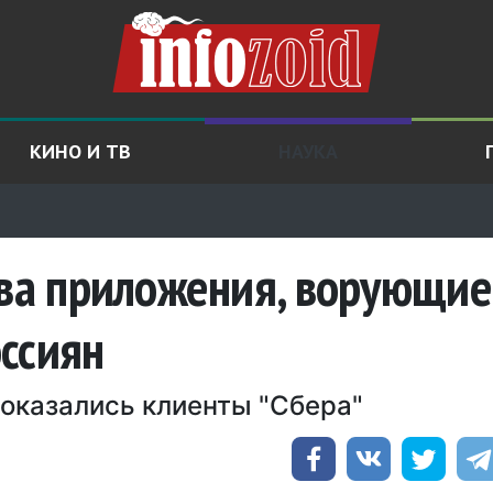
КИНО И ТВ
НАУКА
два приложения, ворующие
ссиян
оказались клиенты "Сбера"