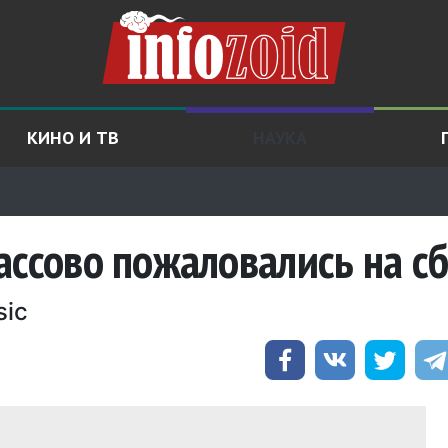
КИНО И ТВ
НАУКА
ассово пожаловались на с
sic