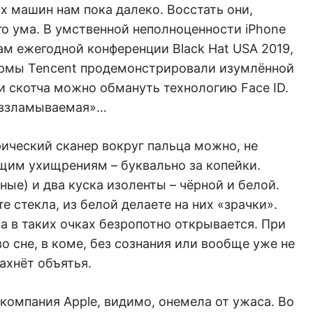
ых машин нам пока далеко. Восстать они,
ого ума. В умственной неполноценности iPhone
м ежегодной конференции Black Hat USA 2019,
ирмы Tencent продемонстрировали изумлённой
и скотча можно обмануть технологию Face ID.
невзламываемая»…
ический сканер вокруг пальца можно, не
ящим ухищрениям – буквально за копейки.
ные) и два куска изоленты – чёрной и белой.
 стекла, из белой делаете на них «зрачки».
на в таких очках безропотно открывается. При
о сне, в коме, без сознания или вообще уже не
пахнёт объятья.
компания Apple, видимо, онемела от ужаса. Во