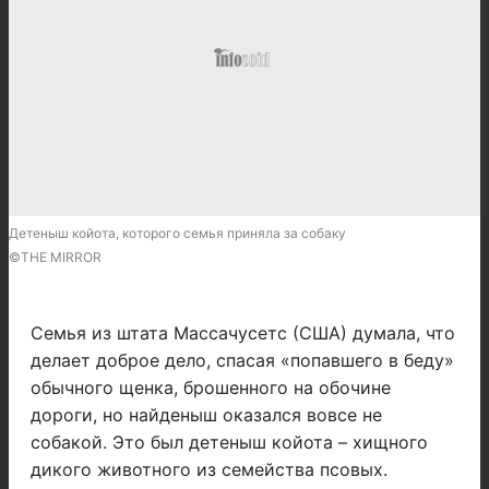
Детеныш койота, которого семья приняла за собаку
©THE MIRROR
Семья из штата Массачусетс (США) думала, что
делает доброе дело, спасая «попавшего в беду»
обычного щенка, брошенного на обочине
дороги, но найденыш оказался вовсе не
собакой. Это был детеныш койота – хищного
дикого животного из семейства псовых.