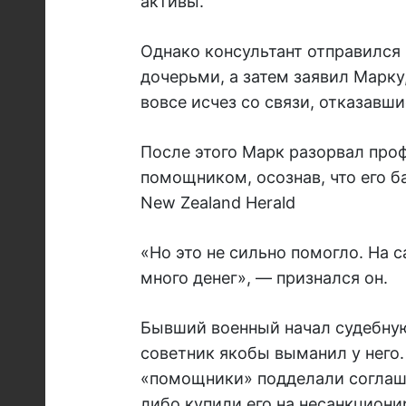
активы.
Однако консультант отправился
дочерьми, а затем заявил Марку
вовсе исчез со связи, отказавш
После этого Марк разорвал про
помощником, осознав, что его б
New Zealand Herald
«Но это не сильно помогло. На
много денег», — признался он.
Бывший военный начал судебную
советник якобы выманил у него.
«помощники» подделали соглаше
либо купили его на несанкциони