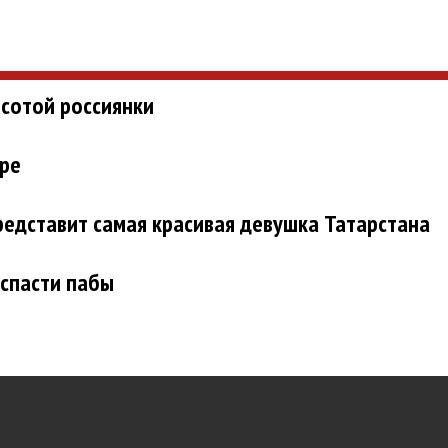
асотой россиянки
ире
редставит самая красивая девушка Татарстана
 спасти пабы