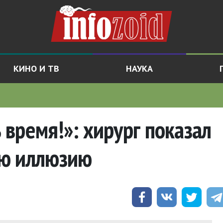
КИНО И ТВ
НАУКА
время!»: хирург показал
ую иллюзию