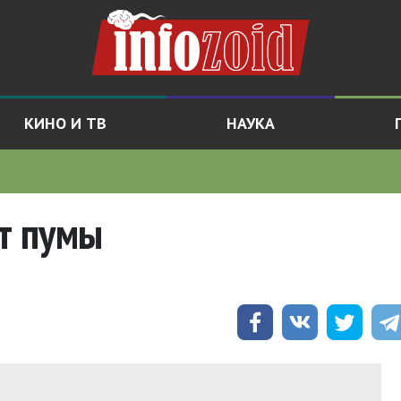
КИНО И ТВ
НАУКА
от пумы