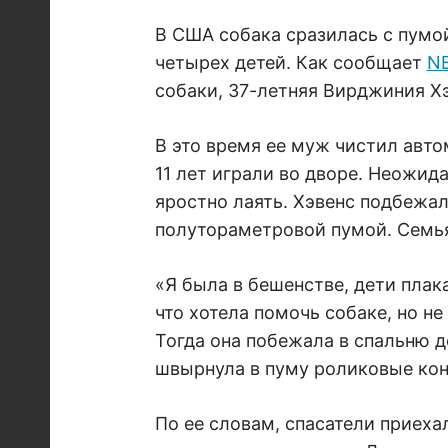
В США собака сразилась с пумой
четырех детей. Как сообщает
NB
собаки, 37-летняя Вирджиния Хэ
В это время ее муж чистил автомо
11 лет играли во дворе. Неожид
яростно лаять. Хэвенс подбежала
полутораметровой пумой. Семья
«Я была в бешенстве, дети плак
что хотела помочь собаке, но не 
Тогда она побежала в спальню д
швырнула в пуму роликовые конь
По ее словам, спасатели приеха