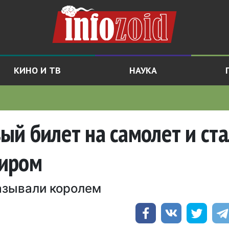
КИНО И ТВ
НАУКА
й билет на самолет и ста
жиром
азывали королем