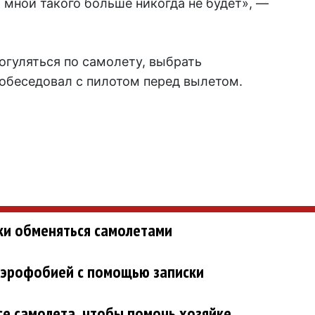
о мной такого больше никогда не будет», —
огуляться по самолету, выбрать
побеседовал с пилотом перед вылетом.
ки обменяться самолетами
 аэрофобией с помощью записки
се самолета, чтобы помочь хозяйке