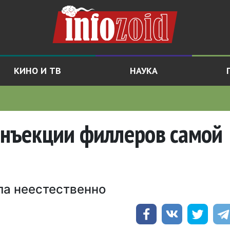
КИНО И ТВ
НАУКА
инъекции филлеров самой
ла неестественно