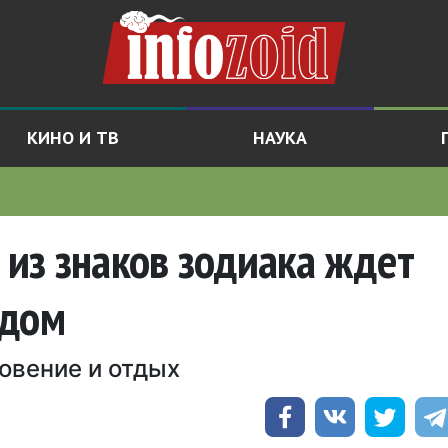
КИНО И ТВ
НАУКА
о из знаков зодиака ждет
одом
овение и отдых