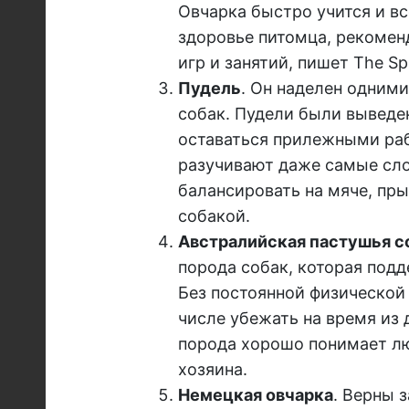
Овчарка быстро учится и в
здоровье питомца, рекомен
игр и занятий, пишет
The Sp
Пудель
. Он наделен одним
собак. Пудели были выведе
оставаться прилежными ра
разучивают даже самые сло
балансировать на мяче, пры
собакой.
Австралийская пастушья с
порода собак, которая под
Без постоянной физической 
числе убежать на время из 
порода хорошо понимает л
хозяина.
Немецкая овчарка
. Верны 