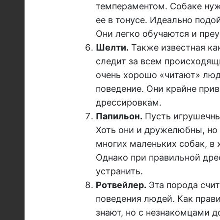
темпераментом. Собаке нуж
ее в тонусе. Идеально подо
Они легко обучаются и пре
Шелти.
Также известная ка
следит за всем происходящи
очень хорошо «читают» люде
поведение. Они крайне при
дрессировкам.
Папильон.
Пусть игрушечный
Хоть они и дружелюбны, но 
многих маленьких собак, в 
Однако при правильной дре
устранить.
Ротвейлер.
Эта порода счит
поведения людей. Как прави
знают, но с незнакомцами 