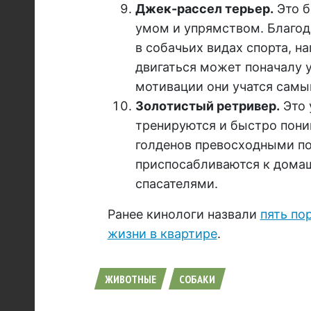
Джек-рассел терьер.
Это б
умом и упрямством. Благод
в собачьих видах спорта, н
двигаться может поначалу 
мотивации они учатся сам
Золотистый ретривер.
Это 
тренируются и быстро поним
голденов превосходными по
приспосабливаются к домаш
спасателями.
Ранее кинологи назвали
пять по
жизни в квартире
.
ЖИВОТНЫЕ
СОБАКИ