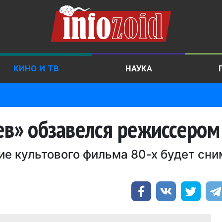
КИНО И ТВ
НАУКА
ев» обзавелся режиссером
ие культового фильма 80-х будет сни