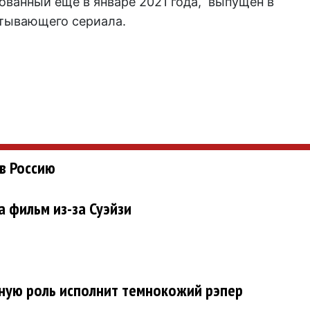
ованный еще в январе 2021 года, выпущен в
атывающего сериала.
в Россию
а фильм из-за Суэйзи
вную роль исполнит темнокожий рэпер