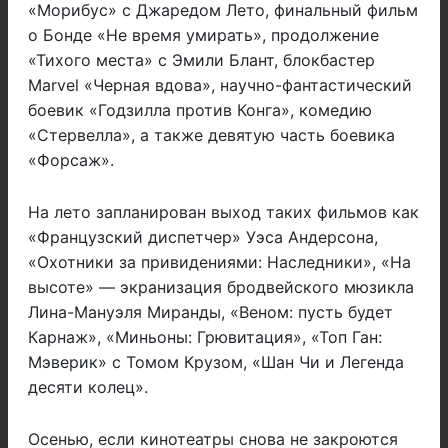
«Морибус» с Джаредом Лето, финальный фильм
о Бонде «Не время умирать», продолжение
«Тихого места» с Эмили Блант, блокбастер
Marvel «Черная вдова», научно-фантастический
боевик «Годзилла против Конга», комедию
«Стервелла», а также девятую часть боевика
«Форсаж».
На лето запланирован выход таких фильмов как
«Французский диспетчер» Уэса Андерсона,
«Охотники за привидениями: Наследники», «На
высоте» — экранизация бродвейского мюзикла
Лина-Мануэля Миранды, «Веном: пусть будет
Карнаж», «Миньоны: Грювитация», «Топ Ган:
Мэверик» с Томом Крузом, «Шан Чи и Легенда
десяти колец».
Осенью, если кинотеатры снова не закроются